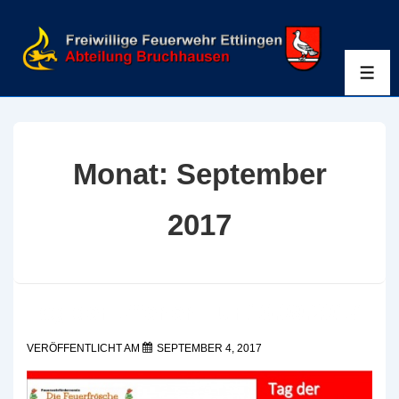
↓
Zum
Inhalt
ME
Monat:
September
2017
Tag der offenen Tür 16.09.2017
VERÖFFENTLICHT AM
SEPTEMBER 4, 2017