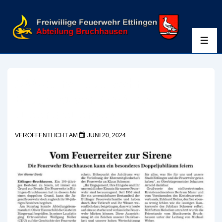
↓
Zum
Inhalt
ME
100 Jahre Feuerwehr
Bruchhausen & 50 Jahre
Jugendfeuerwehr
VERÖFFENTLICHT AM
JUNI 20, 2024