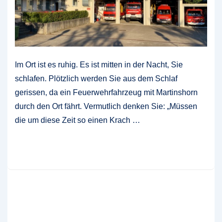
Im Ort ist es ruhig. Es ist mitten in der Nacht, Sie
schlafen. Plötzlich werden Sie aus dem Schlaf
gerissen, da ein Feuerwehrfahrzeug mit Martinshorn
durch den Ort fährt. Vermutlich denken Sie: „Müssen
die um diese Zeit so einen Krach …
Warum
Weiterlesen »
fährt
die
Feuerwehrförderverein „Die
Feuerwehr
Feuerfrösche“ – Bruchhausen
mit
e.V.
Tatütata…?