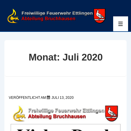
↓
Zum
Inhalt
ME
Monat:
Juli 2020
Vielen Dank
VERÖFFENTLICHT AM
JULI 13, 2020