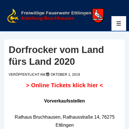
↓
Zum
Inhalt
ME
Dorfrocker vom Land
fürs Land 2020
VERÖFFENTLICHT AM
OKTOBER 1, 2019
> Online Tickets klick hier <
Vorverkaufsstellen
Rathaus Bruchhausen, Rathausstraße 14, 76275
Ettlingen