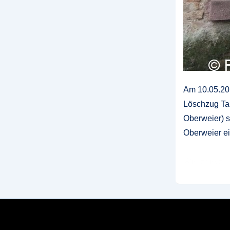
Am 10.05.201
Löschzug Ta
Oberweier) s
Oberweier ei
Einsatzübun
Weiterlesen 
Löschzug
Tal