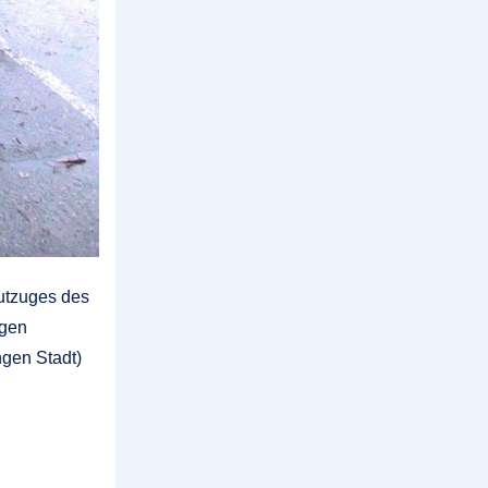
utzuges des
igen
ngen Stadt)