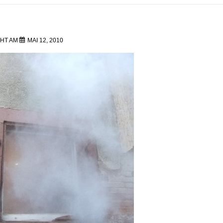
zübung Löschzug Tal
g
CHT AM
MAI 12, 2010