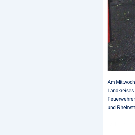
Am Mittwoch
Landkreises 
Feuerwehren 
und Rheinste
Realitätsnah
Weiterlesen 
Einsatzübun