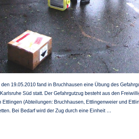
 den 19.05.2010 fand in Bruchhausen eine Übung des Gefahrg
Karlsruhe Süd statt. Der Gefahrgutzug besteht aus den Freiwill
Ettlingen (Abteilungen: Bruchhausen, Ettlingenweier und Ettli
tten. Bei Bedarf wird der Zug durch eine Einheit …
e
»
g