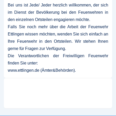
Bei uns ist Jede/ Jeder herzlich willkommen, der sich
im Dienst der Bevölkerung bei den Feuerwehren in
den einzelnen Ortsteilen engagieren möchte.
Falls Sie noch mehr über die Arbeit der Feuerwehr
Ettlingen wissen möchten, wenden Sie sich einfach an
Ihre Feuerwehr in den Ortsteilen. Wir stehen Ihnen
gerne für Fragen zur Verfügung.
Die Verantwortlichen der Freiwilligen Feuerwehr
finden Sie unter:
www.ettlingen.de (Ämter&Behörden).
Beitragsnavigation
Vorheriger
Nächster
‹ Waldbrandübung
Traditionelles
Beitrag
Beitrag
Löschzug Tal
Flammkuchenessen ›
ist
ist