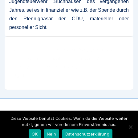
Jugendfeuerwehr Bruchhausen des vergangenen
Jahres, sei es in finanzieller wie z.B. der Spende durch
den Pfennigbasar der CDU, materieller oder
personeller Sicht.
Beitragsnavigation
Vorheriger
Nächster
‹
69. Jahreshauptversammlung der
Beitrag
Beitrag
Landesweiter
Freiwilligen Feuerwehr Abteilung
ist
ist
Blaulichttag
Bruchhausen ›
2011
Diese Website benutzt Cookies. Wenn du die Website weiter
nutzt, gehen wir von deinem Einverständnis aus.
OK
Nein
Datenschutzerklärung