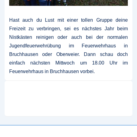
Hast auch du Lust mit einer tollen Gruppe deine
Freizeit zu verbringen, sei es nächstes Jahr beim
Nistkästen reinigen oder auch bei der normalen
Jugendfeuerwehrübung im Feuerwehrhaus in
Bruchhausen oder Oberweier. Dann schau doch
einfach nächsten Mittwoch um 18.00 Uhr im
Feuerwehrhaus in Bruchhausen vorbei.
Beitragsnavigation
Vorheriger
Nächster
‹ Dachstuhlbrand
Wenn Retter „zu spät“
Beitrag
Beitrag
Ettlingen
kommen ›
ist
ist