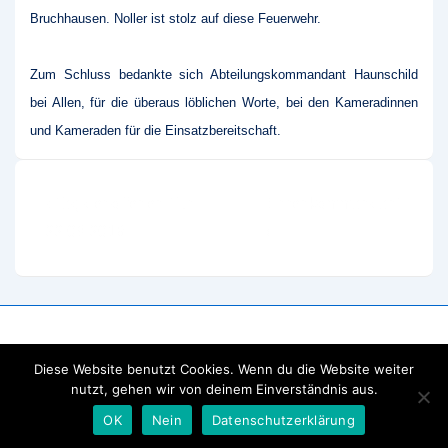
Bruchhausen. Noller ist stolz auf diese Feuerwehr.
Zum Schluss bedankte sich Abteilungskommandant Haunschild
bei Allen, für die überaus löblichen Worte, bei den Kameradinnen
und Kameraden für die Einsatzbereitschaft.
Beitragsnavigation
Vorheriger
Nächster
‹ Tag der offenen Tür
Ehrenkommandant
Beitrag
Beitrag
22.09.2018
›
ist
ist
Diese Website benutzt Cookies. Wenn du die Website weiter
nutzt, gehen wir von deinem Einverständnis aus.
OK
Nein
Datenschutzerklärung