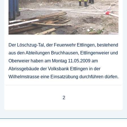
Der Löschzug-Tal, der Feuerwehr Ettlingen, bestehend
aus den Abteilungen Bruchhausen, Ettlingenweier und
Oberweier haben am Montag 11.05.2009 am
Abrissgebäude der Volksbank Ettlingen in der
Wilhelmstrasse eine Einsatzübung durchführen dürfen.
Seitennummerierung
Zurück
1
2
3
Weiter
der
Beiträge