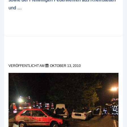
und …
Einsatzübung
Weiterlesen »
Gefahrgutzug
Landkreis
Jahresabschlussübung des
Karlsruhe
Löschzug Tal
Süd
VERÖFFENTLICHT AM
OKTOBER 13, 2010