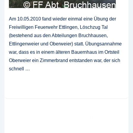
Am 10.05.2010 fand wieder einmal eine Übung der
Freiwilligen Feuerwehr Ettlingen, Löschzug Tal
(bestehend aus den Abteilungen Bruchhausen,
Ettlingenweier und Oberweier) statt. Übungsannahme
war, dass es in einem älteren Bauernhaus im Ortsteil
Oberweier ein Zimmerbrand entstanden war, der sich
schnell …
Einsatzübung
Weiterlesen »
Löschzug
Tal
Außergewöhnliche Übung des
Gafahrgutzug Landkreis
Karlsruhe Süd