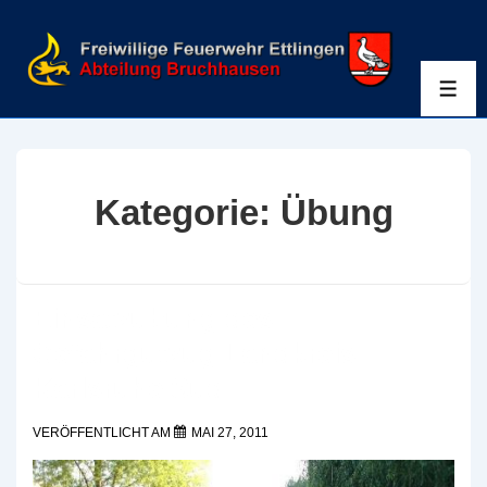
↓
Zum
Inhalt
ME
Kategorie:
Übung
Einsatzübung des
Gefahrgutzug Landkreis
Karlsruhe Süd
VERÖFFENTLICHT AM
MAI 27, 2011