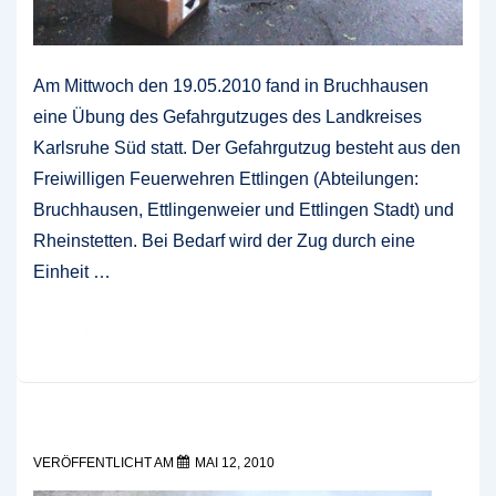
Am Mittwoch den 19.05.2010 fand in Bruchhausen
eine Übung des Gefahrgutzuges des Landkreises
Karlsruhe Süd statt. Der Gefahrgutzug besteht aus den
Freiwilligen Feuerwehren Ettlingen (Abteilungen:
Bruchhausen, Ettlingenweier und Ettlingen Stadt) und
Rheinstetten. Bei Bedarf wird der Zug durch eine
Einheit …
Realitätsnahe
Weiterlesen »
Einsatzübung
des
Einsatzübung Löschzug Tal
Gefahrgutzug
Landkreis
VERÖFFENTLICHT AM
MAI 12, 2010
Karlsruhe