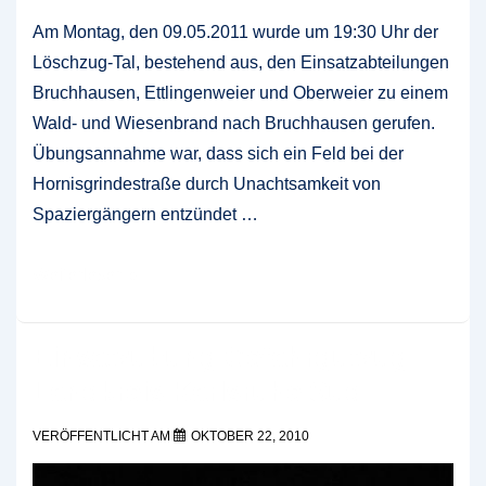
Am Montag, den 09.05.2011 wurde um 19:30 Uhr der
Löschzug-Tal, bestehend aus, den Einsatzabteilungen
Bruchhausen, Ettlingenweier und Oberweier zu einem
Wald- und Wiesenbrand nach Bruchhausen gerufen.
Übungsannahme war, dass sich ein Feld bei der
Hornisgrindestraße durch Unachtsamkeit von
Spaziergängern entzündet …
Waldbrandübung
Weiterlesen »
Löschzug
Tal
Einsatzübung Gefahrgutzug
Landkreis Karlsruhe Süd
VERÖFFENTLICHT AM
OKTOBER 22, 2010